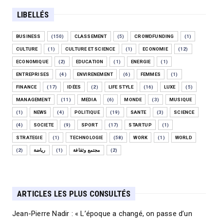
LIBELLÉS
BUSINESS
(150)
CLASSEMENT
(5)
CROWDFUNDING
(1)
CULTURE
(1)
CULTURE ET SCIENCE
(1)
ECONOMIE
(12)
ECONOMIQUE
(2)
EDUCATION
(1)
ENERGIE
(1)
ENTREPRISES
(4)
ENVIRENEMENT
(6)
FEMMES
(1)
FINANCE
(17)
IDÉES
(2)
LIFE STYLE
(16)
LUXE
(5)
MANAGEMENT
(11)
MEDIA
(6)
MONDE
(3)
MUSIQUE
(1)
NEWS
(4)
POLITIQUE
(19)
SANTE
(3)
SCIENCE
(4)
SOCIETE
(9)
SPORT
(17)
STARTUP
(1)
STRATEGIE
(1)
TECHNOLOGIE
(58)
WORK
(1)
WORLD
(2)
رياضة
(1)
مجتمع وثقافة
(2)
ARTICLES LES PLUS CONSULTÉS
Jean-Pierre Nadir : « L’époque a changé, on passe d’un