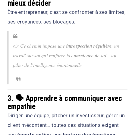
mieux décider
Être entrepreneur, c’est se confronter à ses limites,
ses croyances, ses blocages.
👉 Ce chemin impose une
introspection régulière
, un
travail sur soi qui renforce la
conscience de soi
– un
pilier de l’intelligence émotionnelle.
3. 🗣️ Apprendre à communiquer avec
empathie
Diriger une équipe, pitcher un investisseur, gérer un
client mécontent… toutes ces situations exigent
une
écoute active
, une
lecture des émotions