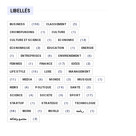
LIBELLÉS
BUSINESS
(150)
CLASSEMENT
(5)
CROWDFUNDING
(1)
CULTURE
(1)
CULTURE ET SCIENCE
(1)
ECONOMIE
(12)
ECONOMIQUE
(2)
EDUCATION
(1)
ENERGIE
(1)
ENTREPRISES
(4)
ENVIRENEMENT
(6)
FEMMES
(1)
FINANCE
(17)
IDÉES
(2)
LIFE STYLE
(16)
LUXE
(5)
MANAGEMENT
(11)
MEDIA
(6)
MONDE
(3)
MUSIQUE
(1)
NEWS
(4)
POLITIQUE
(19)
SANTE
(3)
SCIENCE
(4)
SOCIETE
(9)
SPORT
(17)
STARTUP
(1)
STRATEGIE
(1)
TECHNOLOGIE
(58)
WORK
(1)
WORLD
(2)
رياضة
(1)
مجتمع وثقافة
(2)