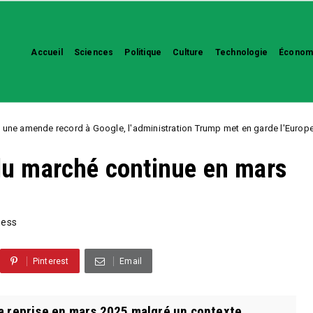
Accueil
Sciences
Politique
Culture
Technologie
Économ
 record à Google, l'administration Trump met en garde l'Europe
Unca
 du marché continue en mars
ness
Pinterest
Email
sa reprise en mars 2025 malgré un contexte