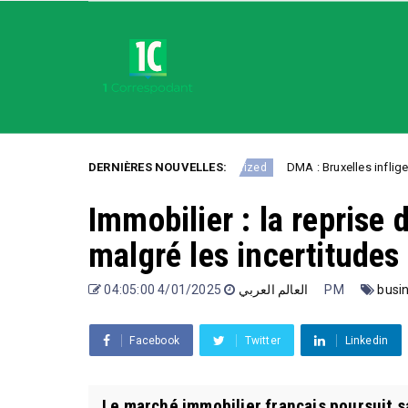
lon les régions
DERNIÈRES NOUVELLES:
DMA : Bruxelles inflige une amende
Uncategorized
Immobilier : la reprise
malgré les incertitudes
العالم العربي
4/01/2025 04:05:00 PM
busi
Facebook
Twitter
Linkedin
Le marché immobilier français poursuit 