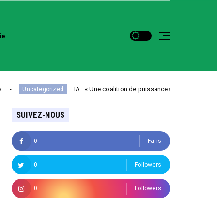
ie
IA : « Une coalition de puissances moyennes permettrait de nég
tegorized
SUIVEZ-NOUS
0
Fans
0
Followers
0
Followers