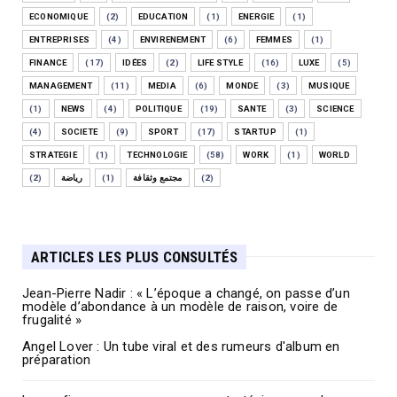
ECONOMIQUE
(2)
EDUCATION
(1)
ENERGIE
(1)
ENTREPRISES
(4)
ENVIRENEMENT
(6)
FEMMES
(1)
FINANCE
(17)
IDÉES
(2)
LIFE STYLE
(16)
LUXE
(5)
MANAGEMENT
(11)
MEDIA
(6)
MONDE
(3)
MUSIQUE
(1)
NEWS
(4)
POLITIQUE
(19)
SANTE
(3)
SCIENCE
(4)
SOCIETE
(9)
SPORT
(17)
STARTUP
(1)
STRATEGIE
(1)
TECHNOLOGIE
(58)
WORK
(1)
WORLD
(2)
رياضة
(1)
مجتمع وثقافة
(2)
ARTICLES LES PLUS CONSULTÉS
Jean-Pierre Nadir : « L’époque a changé, on passe d’un
modèle d’abondance à un modèle de raison, voire de
frugalité »
Angel Lover : Un tube viral et des rumeurs d'album en
préparation