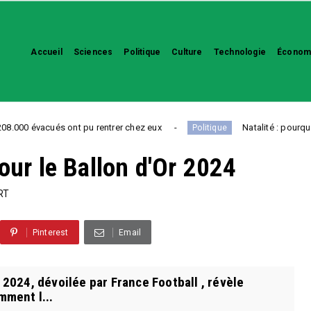
Accueil
Sciences
Politique
Culture
Technologie
Économ
és ont pu rentrer chez eux
Natalité : pourquoi la baisse 
Politique
pour le Ballon d'Or 2024
RT
Pinterest
Email
 2024, dévoilée par France Football , révèle
ment l...