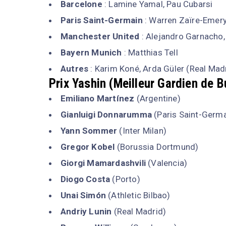
Barcelone
: Lamine Yamal, Pau Cubarsi
Paris Saint-Germain
: Warren Zaïre-Emer
Manchester United
: Alejandro Garnacho
Bayern Munich
: Matthias Tell
Autres
: Karim Koné, Arda Güler (Real Mad
Prix Yashin (Meilleur Gardien de B
Emiliano Martínez
(Argentine)
Gianluigi Donnarumma
(Paris Saint-Germa
Yann Sommer
(Inter Milan)
Gregor Kobel
(Borussia Dortmund)
Giorgi Mamardashvili
(Valencia)
Diogo Costa
(Porto)
Unai Simón
(Athletic Bilbao)
Andriy Lunin
(Real Madrid)