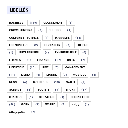
LIBELLÉS
BUSINESS
(150)
CLASSEMENT
(5)
CROWDFUNDING
(1)
CULTURE
(1)
CULTURE ET SCIENCE
(1)
ECONOMIE
(12)
ECONOMIQUE
(2)
EDUCATION
(1)
ENERGIE
(1)
ENTREPRISES
(4)
ENVIRENEMENT
(6)
FEMMES
(1)
FINANCE
(17)
IDÉES
(2)
LIFE STYLE
(16)
LUXE
(5)
MANAGEMENT
(11)
MEDIA
(6)
MONDE
(3)
MUSIQUE
(1)
NEWS
(4)
POLITIQUE
(19)
SANTE
(3)
SCIENCE
(4)
SOCIETE
(9)
SPORT
(17)
STARTUP
(1)
STRATEGIE
(1)
TECHNOLOGIE
(58)
WORK
(1)
WORLD
(2)
رياضة
(1)
مجتمع وثقافة
(2)