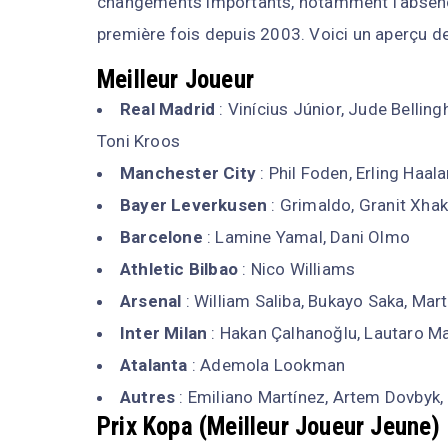
changements importants, notamment l'absence
première fois depuis 2003. Voici un aperçu d
Meilleur Joueur
Real Madrid
: Vinícius Júnior, Jude Bellin
Toni Kroos
Manchester City
: Phil Foden, Erling Haal
Bayer Leverkusen
: Grimaldo, Granit Xhak
Barcelone
: Lamine Yamal, Dani Olmo
Athletic Bilbao
: Nico Williams
Arsenal
: William Saliba, Bukayo Saka, Mar
Inter Milan
: Hakan Çalhanoğlu, Lautaro Ma
Atalanta
: Ademola Lookman
Autres
: Emiliano Martínez, Artem Dovbyk,
Prix Kopa (Meilleur Joueur Jeune)