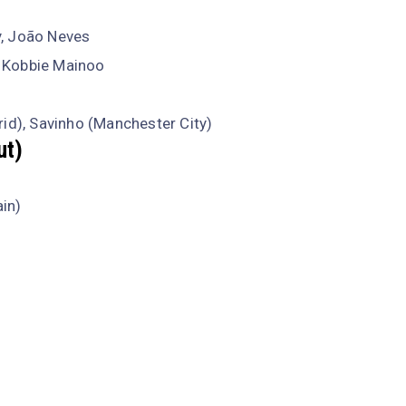
y, João Neves
, Kobbie Mainoo
rid), Savinho (Manchester City)
ut)
in)