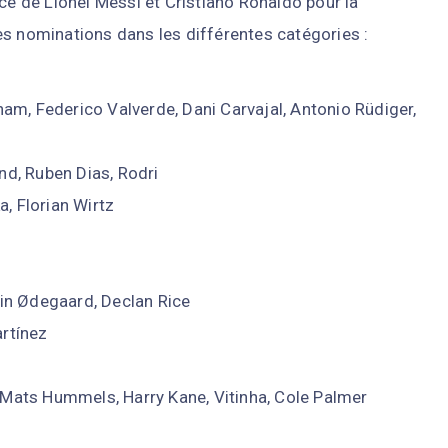
 de Lionel Messi et Cristiano Ronaldo pour la
es nominations dans les différentes catégories :
gham, Federico Valverde, Dani Carvajal, Antonio Rüdiger,
and, Ruben Dias, Rodri
a, Florian Wirtz
tin Ødegaard, Declan Rice
rtínez
 Mats Hummels, Harry Kane, Vitinha, Cole Palmer