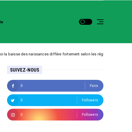
ie
des naissances diffère fortement selon les régions
Uncategorized
SUIVEZ-NOUS
0
Fans
0
Followers
0
Followers