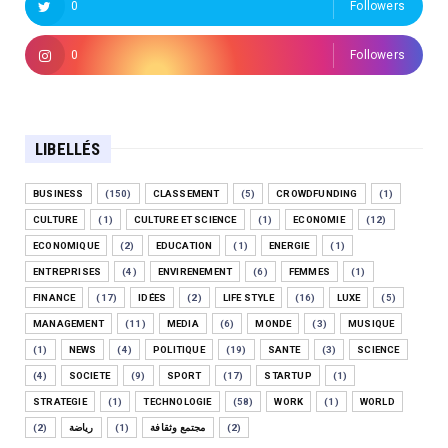
0
Followers
0
Followers
LIBELLÉS
BUSINESS
(150)
CLASSEMENT
(5)
CROWDFUNDING
(1)
CULTURE
(1)
CULTURE ET SCIENCE
(1)
ECONOMIE
(12)
ECONOMIQUE
(2)
EDUCATION
(1)
ENERGIE
(1)
ENTREPRISES
(4)
ENVIRENEMENT
(6)
FEMMES
(1)
FINANCE
(17)
IDÉES
(2)
LIFE STYLE
(16)
LUXE
(5)
MANAGEMENT
(11)
MEDIA
(6)
MONDE
(3)
MUSIQUE
(1)
NEWS
(4)
POLITIQUE
(19)
SANTE
(3)
SCIENCE
(4)
SOCIETE
(9)
SPORT
(17)
STARTUP
(1)
STRATEGIE
(1)
TECHNOLOGIE
(58)
WORK
(1)
WORLD
(2)
رياضة
(1)
مجتمع وثقافة
(2)