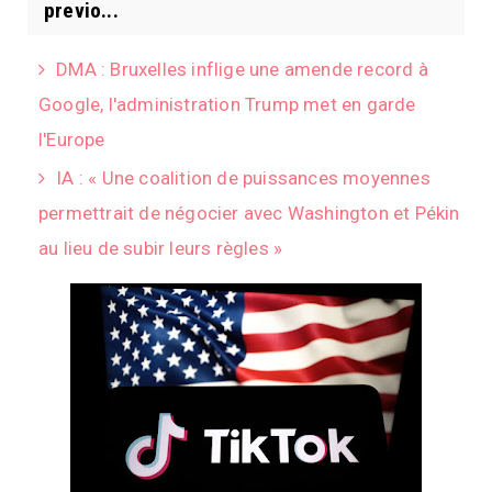
previo...
DMA : Bruxelles inflige une amende record à
Google, l'administration Trump met en garde
l'Europe
IA : « Une coalition de puissances moyennes
permettrait de négocier avec Washington et Pékin
au lieu de subir leurs règles »