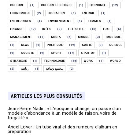
CULTURE
(1)
CULTURE ET SCIENCE
(1)
ECONOMIE
(12)
ECONOMIQUE
(2)
EDUCATION
(1)
ENERGIE
(1)
ENTREPRISES
(4)
ENVIRENEMENT
(6)
FEMMES
(1)
FINANCE
(17)
IDÉES
(2)
LIFE STYLE
(16)
LUXE
(5)
MANAGEMENT
(11)
MEDIA
(6)
MONDE
(3)
MUSIQUE
(1)
NEWS
(4)
POLITIQUE
(19)
SANTE
(3)
SCIENCE
(4)
SOCIETE
(9)
SPORT
(17)
STARTUP
(1)
STRATEGIE
(1)
TECHNOLOGIE
(58)
WORK
(1)
WORLD
(2)
رياضة
(1)
مجتمع وثقافة
(2)
ARTICLES LES PLUS CONSULTÉS
Jean-Pierre Nadir : « L’époque a changé, on passe d’un
modèle d’abondance à un modèle de raison, voire de
frugalité »
Angel Lover : Un tube viral et des rumeurs d'album en
préparation