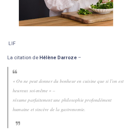
LIF
La citation de
Hélène Darroze
–
« On ne peut donner du bonheur en cuisine que si l’on est
heureux soi-même »
–
résume parfaitement une philosophie profondément
humaine et sincère de la gastronomie.