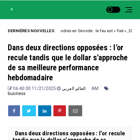
DERNIÈRES NOUVELLES:
Incendies en Gironde : le feu est « fixé », 208.000 évac
Uncategorized
Dans deux directions opposées : l’or
recule tandis que le dollar s’approche
de sa meilleure performance
hebdomadaire
العالم العربي
11/21/2025 06:40:00 AM
business
Dans deux directions opposées : l’or recule
tandis que le dollar s’approche de sa