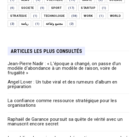
(4)
SOCIETE
(9)
SPORT
(17)
STARTUP
(1)
STRATEGIE
(1)
TECHNOLOGIE
(58)
WORK
(1)
WORLD
(2)
رياضة
(1)
مجتمع وثقافة
(2)
ARTICLES LES PLUS CONSULTÉS
Jean-Pierre Nadir : « L’époque a changé, on passe d’un
modèle d’abondance à un modèle de raison, voire de
frugalité »
Angel Lover : Un tube viral et des rumeurs d'album en
préparation
La confiance comme ressource stratégique pour les
organisations
Raphaël de Garance poursuit sa quête de vérité avec un
manuscrit encore secret