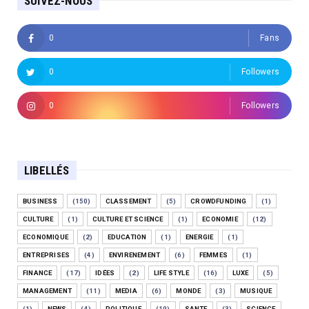
SUIVEZ-NOUS
0
Fans
0
Followers
0
Followers
LIBELLÉS
BUSINESS
(150)
CLASSEMENT
(5)
CROWDFUNDING
(1)
CULTURE
(1)
CULTURE ET SCIENCE
(1)
ECONOMIE
(12)
ECONOMIQUE
(2)
EDUCATION
(1)
ENERGIE
(1)
ENTREPRISES
(4)
ENVIRENEMENT
(6)
FEMMES
(1)
FINANCE
(17)
IDÉES
(2)
LIFE STYLE
(16)
LUXE
(5)
MANAGEMENT
(11)
MEDIA
(6)
MONDE
(3)
MUSIQUE
(1)
NEWS
(4)
POLITIQUE
(19)
SANTE
(3)
SCIENCE