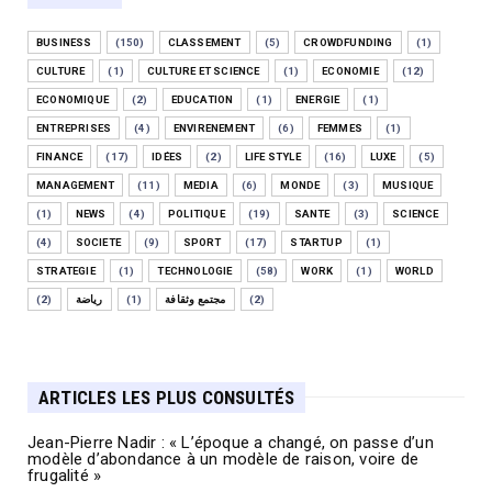
BUSINESS
(150)
CLASSEMENT
(5)
CROWDFUNDING
(1)
CULTURE
(1)
CULTURE ET SCIENCE
(1)
ECONOMIE
(12)
ECONOMIQUE
(2)
EDUCATION
(1)
ENERGIE
(1)
ENTREPRISES
(4)
ENVIRENEMENT
(6)
FEMMES
(1)
FINANCE
(17)
IDÉES
(2)
LIFE STYLE
(16)
LUXE
(5)
MANAGEMENT
(11)
MEDIA
(6)
MONDE
(3)
MUSIQUE
(1)
NEWS
(4)
POLITIQUE
(19)
SANTE
(3)
SCIENCE
(4)
SOCIETE
(9)
SPORT
(17)
STARTUP
(1)
STRATEGIE
(1)
TECHNOLOGIE
(58)
WORK
(1)
WORLD
(2)
رياضة
(1)
مجتمع وثقافة
(2)
ARTICLES LES PLUS CONSULTÉS
Jean-Pierre Nadir : « L’époque a changé, on passe d’un
modèle d’abondance à un modèle de raison, voire de
frugalité »