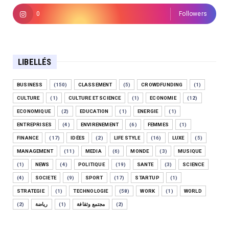
0
Followers
LIBELLÉS
BUSINESS
(150)
CLASSEMENT
(5)
CROWDFUNDING
(1)
CULTURE
(1)
CULTURE ET SCIENCE
(1)
ECONOMIE
(12)
ECONOMIQUE
(2)
EDUCATION
(1)
ENERGIE
(1)
ENTREPRISES
(4)
ENVIRENEMENT
(6)
FEMMES
(1)
FINANCE
(17)
IDÉES
(2)
LIFE STYLE
(16)
LUXE
(5)
MANAGEMENT
(11)
MEDIA
(6)
MONDE
(3)
MUSIQUE
(1)
NEWS
(4)
POLITIQUE
(19)
SANTE
(3)
SCIENCE
(4)
SOCIETE
(9)
SPORT
(17)
STARTUP
(1)
STRATEGIE
(1)
TECHNOLOGIE
(58)
WORK
(1)
WORLD
(2)
رياضة
(1)
مجتمع وثقافة
(2)