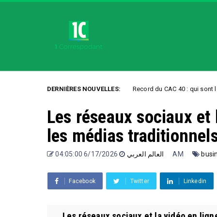
ouleurs »
DERNIÈRES NOUVELLES:
Record du CAC 40 : qui sont les nouveaux
Uncategorized
Les réseaux sociaux et 
les médias traditionnel
العالم العربي
6/17/2026 04:05:00 AM
busi
Facebook
Twitter
Linkedin
Les réseaux sociaux et la vidéo en lign