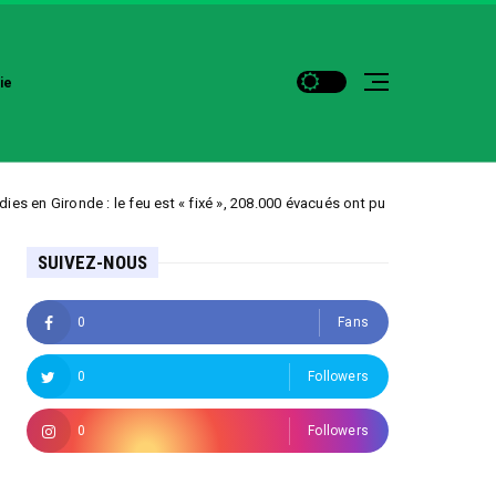
ie
de : le feu est « fixé », 208.000 évacués ont pu rentrer chez eux
Polit
SUIVEZ-NOUS
0
Fans
0
Followers
0
Followers