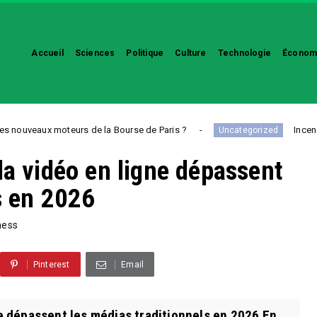
Accueil
Sciences
Politique
Culture
Technologie
Économ
 moteurs de la Bourse de Paris ?
Incendies en Giron
Uncategorized
la vidéo en ligne dépassent
s en 2026
ness
Pinterest
Email
e dépassent les médias traditionnels en 2026 En