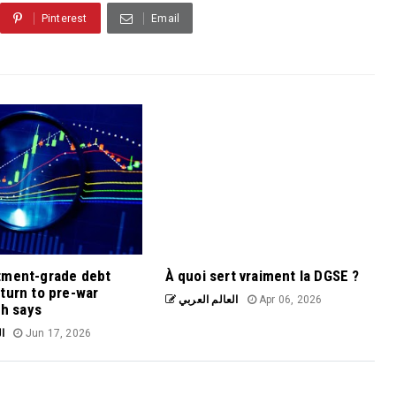
Pinterest
Email
tment-grade debt
À quoi sert vraiment la DGSE ?
turn to pre-war
العالم العربي
Apr 06, 2026
ch says
ال
Jun 17, 2026