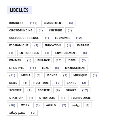
LIBELLÉS
BUSINESS
(150)
CLASSEMENT
(5)
CROWDFUNDING
(1)
CULTURE
(1)
CULTURE ET SCIENCE
(1)
ECONOMIE
(12)
ECONOMIQUE
(2)
EDUCATION
(1)
ENERGIE
(1)
ENTREPRISES
(4)
ENVIRENEMENT
(6)
FEMMES
(1)
FINANCE
(17)
IDÉES
(2)
LIFE STYLE
(16)
LUXE
(5)
MANAGEMENT
(11)
MEDIA
(6)
MONDE
(3)
MUSIQUE
(1)
NEWS
(4)
POLITIQUE
(19)
SANTE
(3)
SCIENCE
(4)
SOCIETE
(9)
SPORT
(17)
STARTUP
(1)
STRATEGIE
(1)
TECHNOLOGIE
(58)
WORK
(1)
WORLD
(2)
رياضة
(1)
مجتمع وثقافة
(2)