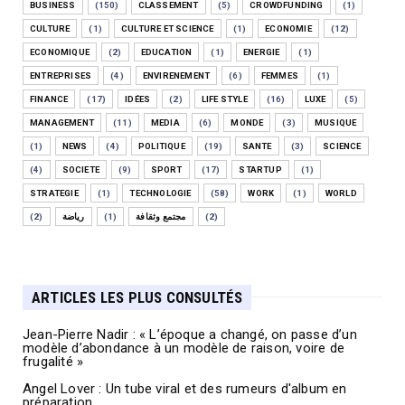
BUSINESS
(150)
CLASSEMENT
(5)
CROWDFUNDING
(1)
CULTURE
(1)
CULTURE ET SCIENCE
(1)
ECONOMIE
(12)
ECONOMIQUE
(2)
EDUCATION
(1)
ENERGIE
(1)
ENTREPRISES
(4)
ENVIRENEMENT
(6)
FEMMES
(1)
FINANCE
(17)
IDÉES
(2)
LIFE STYLE
(16)
LUXE
(5)
MANAGEMENT
(11)
MEDIA
(6)
MONDE
(3)
MUSIQUE
(1)
NEWS
(4)
POLITIQUE
(19)
SANTE
(3)
SCIENCE
(4)
SOCIETE
(9)
SPORT
(17)
STARTUP
(1)
STRATEGIE
(1)
TECHNOLOGIE
(58)
WORK
(1)
WORLD
(2)
رياضة
(1)
مجتمع وثقافة
(2)
ARTICLES LES PLUS CONSULTÉS
Jean-Pierre Nadir : « L’époque a changé, on passe d’un
modèle d’abondance à un modèle de raison, voire de
frugalité »
Angel Lover : Un tube viral et des rumeurs d'album en
préparation