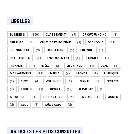
LIBELLÉS
BUSINESS
(150)
CLASSEMENT
(5)
CROWDFUNDING
(1)
CULTURE
(1)
CULTURE ET SCIENCE
(1)
ECONOMIE
(12)
ECONOMIQUE
(2)
EDUCATION
(1)
ENERGIE
(1)
ENTREPRISES
(4)
ENVIRENEMENT
(6)
FEMMES
(1)
FINANCE
(17)
IDÉES
(2)
LIFE STYLE
(16)
LUXE
(5)
MANAGEMENT
(11)
MEDIA
(6)
MONDE
(3)
MUSIQUE
(1)
NEWS
(4)
POLITIQUE
(19)
SANTE
(3)
SCIENCE
(4)
SOCIETE
(9)
SPORT
(17)
STARTUP
(1)
STRATEGIE
(1)
TECHNOLOGIE
(58)
WORK
(1)
WORLD
(2)
رياضة
(1)
مجتمع وثقافة
(2)
ARTICLES LES PLUS CONSULTÉS