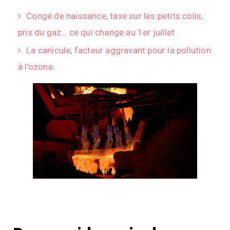
Congé de naissance, taxe sur les petits colis,
prix du gaz… ce qui change au 1er juillet
La canicule, facteur aggravant pour la pollution
à l'ozone