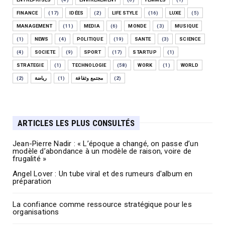
FINANCE
(17)
IDÉES
(2)
LIFE STYLE
(16)
LUXE
(5)
MANAGEMENT
(11)
MEDIA
(6)
MONDE
(3)
MUSIQUE
(1)
NEWS
(4)
POLITIQUE
(19)
SANTE
(3)
SCIENCE
(4)
SOCIETE
(9)
SPORT
(17)
STARTUP
(1)
STRATEGIE
(1)
TECHNOLOGIE
(58)
WORK
(1)
WORLD
(2)
رياضة
(1)
مجتمع وثقافة
(2)
ARTICLES LES PLUS CONSULTÉS
Jean-Pierre Nadir : « L’époque a changé, on passe d’un
modèle d’abondance à un modèle de raison, voire de
frugalité »
Angel Lover : Un tube viral et des rumeurs d'album en
préparation
La confiance comme ressource stratégique pour les
organisations