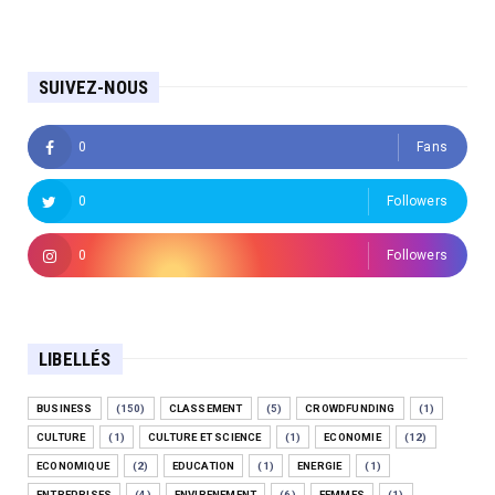
SUIVEZ-NOUS
0
Fans
0
Followers
0
Followers
LIBELLÉS
BUSINESS
(150)
CLASSEMENT
(5)
CROWDFUNDING
(1)
CULTURE
(1)
CULTURE ET SCIENCE
(1)
ECONOMIE
(12)
ECONOMIQUE
(2)
EDUCATION
(1)
ENERGIE
(1)
ENTREPRISES
(4)
ENVIRENEMENT
(6)
FEMMES
(1)