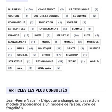
BUSINESS
(150)
CLASSEMENT
(5)
CROWDFUNDING
(1)
CULTURE
(1)
CULTURE ET SCIENCE
(1)
ECONOMIE
(12)
ECONOMIQUE
(2)
EDUCATION
(1)
ENERGIE
(1)
ENTREPRISES
(4)
ENVIRENEMENT
(6)
FEMMES
(1)
FINANCE
(17)
IDÉES
(2)
LIFE STYLE
(16)
LUXE
(5)
MANAGEMENT
(11)
MEDIA
(6)
MONDE
(3)
MUSIQUE
(1)
NEWS
(4)
POLITIQUE
(19)
SANTE
(3)
SCIENCE
(4)
SOCIETE
(9)
SPORT
(17)
STARTUP
(1)
STRATEGIE
(1)
TECHNOLOGIE
(58)
WORK
(1)
WORLD
(2)
رياضة
(1)
مجتمع وثقافة
(2)
ARTICLES LES PLUS CONSULTÉS
Jean-Pierre Nadir : « L’époque a changé, on passe d’un
modèle d’abondance à un modèle de raison, voire de
frugalité »