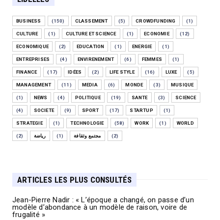
BUSINESS
(150)
CLASSEMENT
(5)
CROWDFUNDING
(1)
CULTURE
(1)
CULTURE ET SCIENCE
(1)
ECONOMIE
(12)
ECONOMIQUE
(2)
EDUCATION
(1)
ENERGIE
(1)
ENTREPRISES
(4)
ENVIRENEMENT
(6)
FEMMES
(1)
FINANCE
(17)
IDÉES
(2)
LIFE STYLE
(16)
LUXE
(5)
MANAGEMENT
(11)
MEDIA
(6)
MONDE
(3)
MUSIQUE
(1)
NEWS
(4)
POLITIQUE
(19)
SANTE
(3)
SCIENCE
(4)
SOCIETE
(9)
SPORT
(17)
STARTUP
(1)
STRATEGIE
(1)
TECHNOLOGIE
(58)
WORK
(1)
WORLD
(2)
رياضة
(1)
مجتمع وثقافة
(2)
ARTICLES LES PLUS CONSULTÉS
Jean-Pierre Nadir : « L’époque a changé, on passe d’un
modèle d’abondance à un modèle de raison, voire de
frugalité »