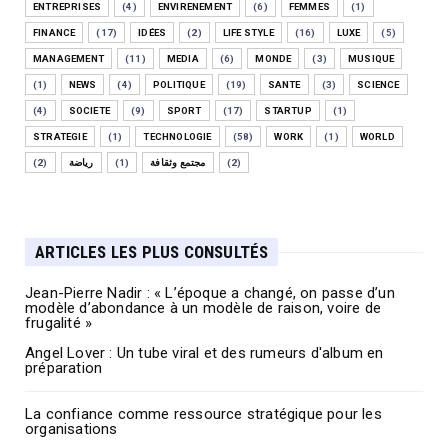
ENTREPRISES
(4)
ENVIRENEMENT
(6)
FEMMES
(1)
FINANCE
(17)
IDÉES
(2)
LIFE STYLE
(16)
LUXE
(5)
MANAGEMENT
(11)
MEDIA
(6)
MONDE
(3)
MUSIQUE
(1)
NEWS
(4)
POLITIQUE
(19)
SANTE
(3)
SCIENCE
(4)
SOCIETE
(9)
SPORT
(17)
STARTUP
(1)
STRATEGIE
(1)
TECHNOLOGIE
(58)
WORK
(1)
WORLD
(2)
رياضة
(1)
مجتمع وثقافة
(2)
ARTICLES LES PLUS CONSULTÉS
Jean-Pierre Nadir : « L’époque a changé, on passe d’un
modèle d’abondance à un modèle de raison, voire de
frugalité »
Angel Lover : Un tube viral et des rumeurs d'album en
préparation
La confiance comme ressource stratégique pour les
organisations